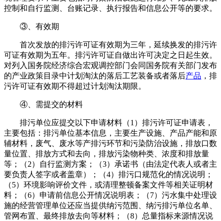
控制和自行监测、台账记录、执行报告和信息公开等的要求。
③、有效期
首次发放的排污许可证有效期为三年，延续换发的排污许
可证有效期为五年。排污许可证自做出许可决定之日起生效。
对列入国务院经济综合宏观调控部门会同国务院有关部门发布
的产业政策目录中计划淘汰的落后工艺装备或者落后
产品
，排
污许可证有效期不得超过计划淘汰期限。
④、需提交的材料
排污单位应提交以下申请材料（1）排污许可证申请表，
主要包括：排污单位基本信息，主要生产设施、产品产能和原
辅材料，废气、废水等产排污环节和污染防治设施，排放口数
量位置、排放方式和去向，排放污染物种类、浓度和排放量
等；（2）自行监测方案；（3）承诺书（由法定代表人或者主
要负责人签字或者盖章）；（4）排污口规范化的情况说明；
（5）环境影响评价文件，或清理整顿备案文件等相关证明材
料；（6）申请前信息公开情况说明表；（7）污水集中处理设
施的经营管理单位还应当提供纳污范围、纳污排污单位名单、
管网布置、最终排放去向等材料；（8）总量指标来源情况说