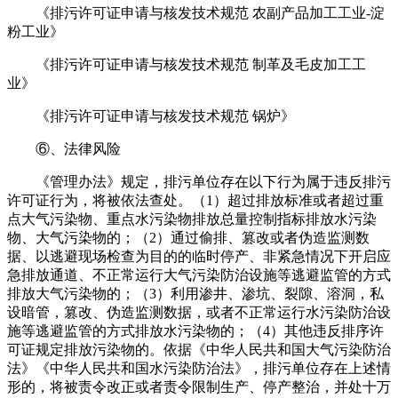
《排污许可证申请与核发技术规范 农副产品加工工业-淀
粉工业》
《排污许可证申请与核发技术规范 制革及毛皮加工工
业》
《排污许可证申请与核发技术规范 锅炉》
⑥、法律风险
《管理办法》规定，排污单位存在以下行为属于违反排污
许可证行为，将被依法查处。（1）超过排放标准或者
超过重
点大气污染物、重点水污染物排放总量控制指标排放水污染
物、大气污染物的；（2）通过偷排、篡改或
者伪造监测数
据、以逃避现场检查为目的的临时停产、非紧急情况下开启应
急排放通道、不正常运行大气污染
防治设施等逃避监管的方式
排放大气污染物的；（3）利用渗井、渗坑、裂隙、溶洞，私
设暗管，篡改、伪造监
测数据，或者不正常运行水污染防治设
施等逃避监管的方式排放水污染物的；（4）其他违反排序许
可证规定排
放污染物的。依据《中华人民共和国大气污染防治
法》《中华人民共和国水污染防治法》，排污单位存在上述
情
形的，将被责令改正或者责令限制生产、停产整治，并处十万