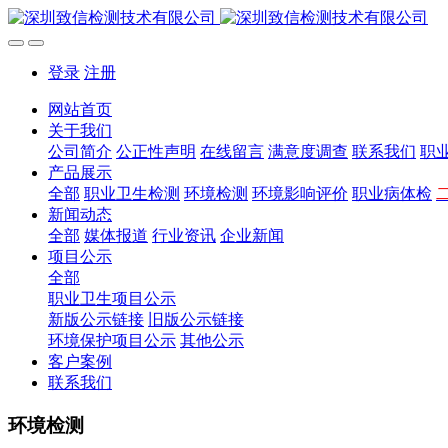
登录
注册
网站首页
关于我们
公司简介
公正性声明
在线留言
满意度调查
联系我们
职
产品展示
全部
职业卫生检测
环境检测
环境影响评价
职业病体检
新闻动态
全部
媒体报道
行业资讯
企业新闻
项目公示
全部
职业卫生项目公示
新版公示链接
旧版公示链接
环境保护项目公示
其他公示
客户案例
联系我们
环境检测