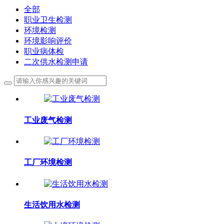
全部
职业卫生检测
环境检测
环境影响评价
职业病体检
二次供水检测申请
工业废气检测
工厂环境检测
生活饮用水检测