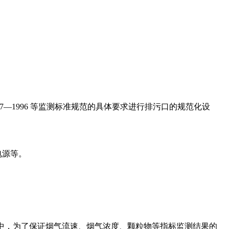
157—1996 等监测标准规范的具体要求进行排污口的规范化设
电源等。
其中，为了保证烟气流速、烟气浓度、颗粒物等指标监测结果的