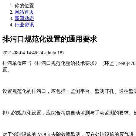
你的位置
网站首页
新闻动态
行业资讯
排污口规范化设置的通用要求
2021-08-04 14:46:24
admin
187
排污单位应当《排污口规范化整治技术要求》（环监 [1996]47
置。
设置规范化的排污口，应包括：监测平台、监测开孔、通往监测平
排污的规范化设置，应综合考虑自动监测与手动监测的要求。
对于治理设施的 VOCs 去除效率监测，应在处理设施的废