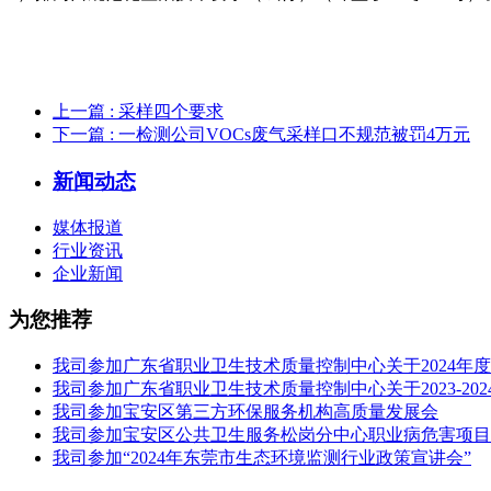
上一篇
: 采样四个要求
下一篇
: 一检测公司VOCs废气采样口不规范被罚4万元
新闻动态
媒体报道
行业资讯
企业新闻
为您推荐
我司参加广东省职业卫生技术质量控制中心关于2024年
我司参加广东省职业卫生技术质量控制中心关于2023-2
我司参加宝安区第三方环保服务机构高质量发展会
我司参加宝安区公共卫生服务松岗分中心职业病危害项目
我司参加“2024年东莞市生态环境监测行业政策宣讲会”