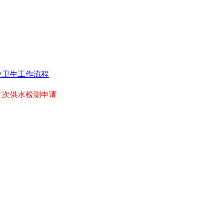
业卫生工作流程
二次供水检测申请