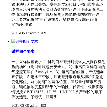
管违法行为作出处罚。案件经过5月7日，佛山市生态环
境局三水分局执法人员对该企业排污许可证证后管理工
作情况进行检查时，现场负责人未能提供国家排污许可
证上要求记录的“生产设施及污染物防治设施运行情
况”等环境管
2021-08-17
admin
209
采样四个要求
一、采样位置要求1）排污口应避开对测试人员操作有危
险的场所（周围环境也要安全）。2）排污口采样断面的
气流流速应在 5 m/s 以上。3）排污口的位置，应优选垂
直管段，次选水平管段，且要避开烟道弯头和断面急剧
变化部位。4）排污口的具体位置，应尽量保证烟气流
速、颗粒物浓度监测结果的准确性、代表性，根据实际
情况按 GB/T 16157、HJ 75、HJ/T 397 从严到松的顺序
依次选定。①最优：距弯头
2021-08-09
admin
193